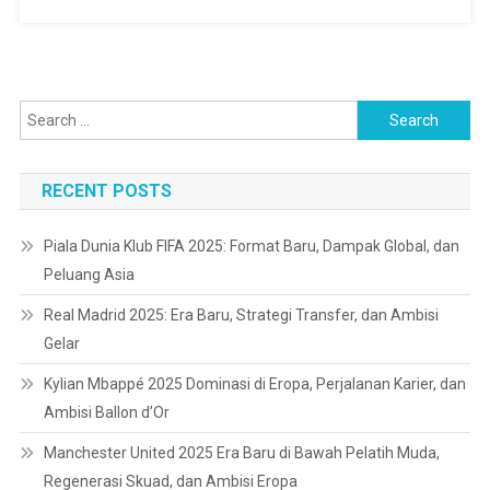
Search
for:
RECENT POSTS
Piala Dunia Klub FIFA 2025: Format Baru, Dampak Global, dan
Peluang Asia
Real Madrid 2025: Era Baru, Strategi Transfer, dan Ambisi
Gelar
Kylian Mbappé 2025 Dominasi di Eropa, Perjalanan Karier, dan
Ambisi Ballon d’Or
Manchester United 2025 Era Baru di Bawah Pelatih Muda,
Regenerasi Skuad, dan Ambisi Eropa