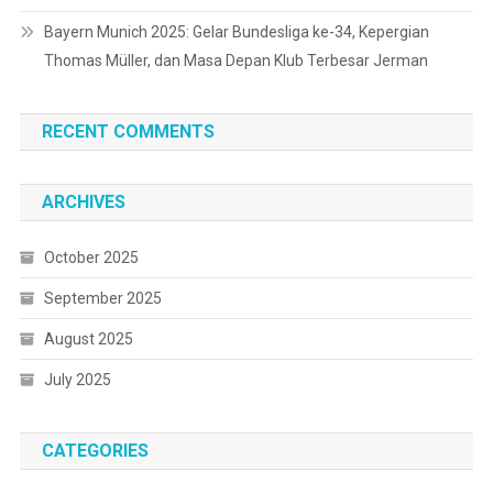
Bayern Munich 2025: Gelar Bundesliga ke-34, Kepergian
Thomas Müller, dan Masa Depan Klub Terbesar Jerman
RECENT COMMENTS
ARCHIVES
October 2025
September 2025
August 2025
July 2025
CATEGORIES