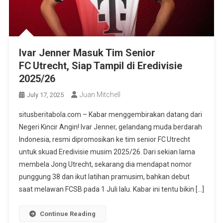
Ivar Jenner Masuk Tim Senior
FC Utrecht, Siap Tampil di Eredivisie
2025/26
Juan Mitchell
July 17, 2025
situsberitabola.com – Kabar menggembirakan datang dari
Negeri Kincir Angin! Ivar Jenner, gelandang muda berdarah
Indonesia, resmi dipromosikan ke tim senior FC Utrecht
untuk skuad Eredivisie musim 2025/26. Dari sekian lama
membela Jong Utrecht, sekarang dia mendapat nomor
punggung 38 dan ikut latihan pramusim, bahkan debut
saat melawan FCSB pada 1 Juli lalu. Kabar ini tentu bikin […]
Continue Reading