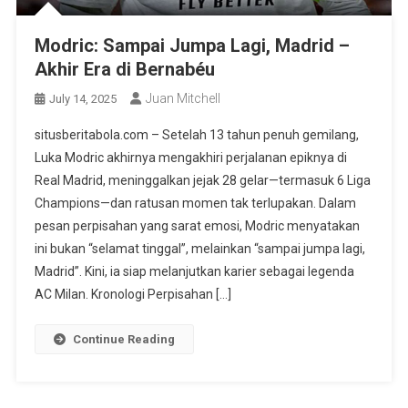
Modric: Sampai Jumpa Lagi, Madrid –
Akhir Era di Bernabéu
Juan Mitchell
July 14, 2025
situsberitabola.com – Setelah 13 tahun penuh gemilang,
Luka Modric akhirnya mengakhiri perjalanan epiknya di
Real Madrid, meninggalkan jejak 28 gelar—termasuk 6 Liga
Champions—dan ratusan momen tak terlupakan. Dalam
pesan perpisahan yang sarat emosi, Modric menyatakan
ini bukan “selamat tinggal”, melainkan “sampai jumpa lagi,
Madrid”. Kini, ia siap melanjutkan karier sebagai legenda
AC Milan. Kronologi Perpisahan […]
Continue Reading