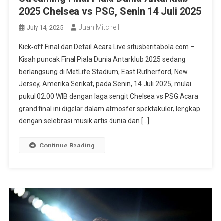
2025 Chelsea vs PSG, Senin 14 Juli 2025
Juan Mitchell
July 14, 2025
Kick‑off Final dan Detail Acara Live situsberitabola.com –
Kisah puncak Final Piala Dunia Antarklub 2025 sedang
berlangsung di MetLife Stadium, East Rutherford, New
Jersey, Amerika Serikat, pada Senin, 14 Juli 2025, mulai
pukul 02.00 WIB dengan laga sengit Chelsea vs PSG.Acara
grand final ini digelar dalam atmosfer spektakuler, lengkap
dengan selebrasi musik artis dunia dan […]
Continue Reading