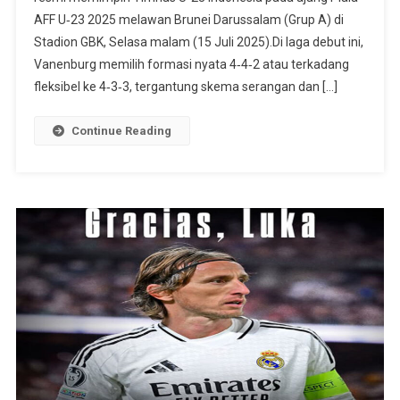
AFF U‑23 2025 melawan Brunei Darussalam (Grup A) di
Stadion GBK, Selasa malam (15 Juli 2025).Di laga debut ini,
Vanenburg memilih formasi nyata 4‑4‑2 atau terkadang
fleksibel ke 4‑3‑3, tergantung skema serangan dan […]
Continue Reading