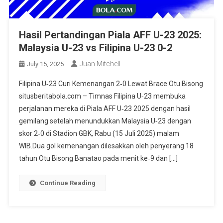
Hasil Pertandingan Piala AFF U-23 2025:
Malaysia U-23 vs Filipina U-23 0-2
Juan Mitchell
July 15, 2025
Filipina U‑23 Curi Kemenangan 2‑0 Lewat Brace Otu Bisong
situsberitabola.com – Timnas Filipina U‑23 membuka
perjalanan mereka di Piala AFF U‑23 2025 dengan hasil
gemilang setelah menundukkan Malaysia U‑23 dengan
skor 2‑0 di Stadion GBK, Rabu (15 Juli 2025) malam
WIB.Dua gol kemenangan dilesakkan oleh penyerang 18
tahun Otu Bisong Banatao pada menit ke‑9 dan […]
Continue Reading