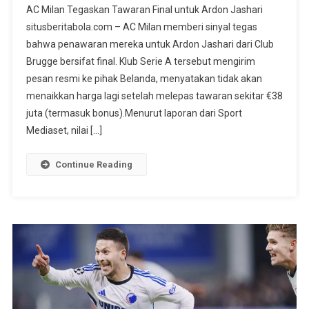
AC Milan Tegaskan Tawaran Final untuk Ardon Jashari
situsberitabola.com – AC Milan memberi sinyal tegas
bahwa penawaran mereka untuk Ardon Jashari dari Club
Brugge bersifat final. Klub Serie A tersebut mengirim
pesan resmi ke pihak Belanda, menyatakan tidak akan
menaikkan harga lagi setelah melepas tawaran sekitar €38
juta (termasuk bonus).Menurut laporan dari Sport
Mediaset, nilai […]
Continue Reading