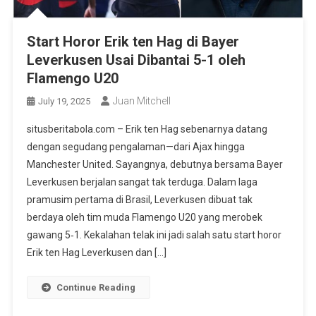
Start Horor Erik ten Hag di Bayer
Leverkusen Usai Dibantai 5-1 oleh
Flamengo U20
Juan Mitchell
July 19, 2025
situsberitabola.com – Erik ten Hag sebenarnya datang
dengan segudang pengalaman—dari Ajax hingga
Manchester United. Sayangnya, debutnya bersama Bayer
Leverkusen berjalan sangat tak terduga. Dalam laga
pramusim pertama di Brasil, Leverkusen dibuat tak
berdaya oleh tim muda Flamengo U20 yang merobek
gawang 5‑1. Kekalahan telak ini jadi salah satu start horor
Erik ten Hag Leverkusen dan […]
Continue Reading