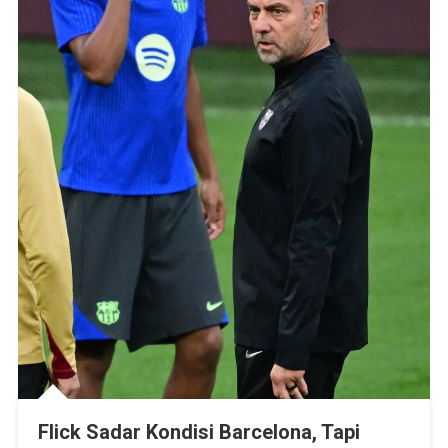
Flick Sadar Kondisi Barcelona, Tapi