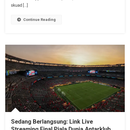
skuad […]
Continue Reading
Sedang Berlangsung: Link Live
Streaming Final Piala Dunia Antarklub