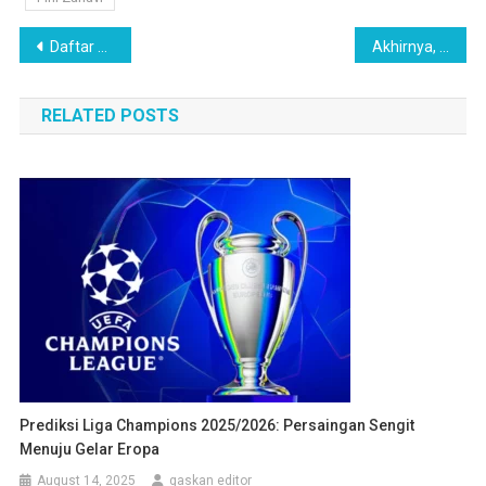
Post
Daftar Pendek Para Pelatih Peraih Sextuple, Luis Enrique Berikutnya?
Akhirnya, Transfer Viktor Gyokeres ke Arsenal Selangkah Lagi Terwujud
navigation
RELATED POSTS
Prediksi Liga Champions 2025/2026: Persaingan Sengit
Menuju Gelar Eropa
August 14, 2025
gaskan editor