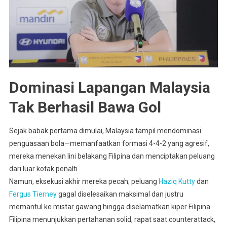
Dominasi Lapangan Malaysia
Tak Berhasil Bawa Gol
Sejak babak pertama dimulai, Malaysia tampil mendominasi
penguasaan bola—memanfaatkan formasi 4-4-2 yang agresif,
mereka menekan lini belakang Filipina dan menciptakan peluang
dari luar kotak penalti
.
Namun, eksekusi akhir mereka pecah; peluang
Haziq Kutty
dan
Fergus Tierney
gagal diselesaikan maksimal dan justru
memantul ke mistar gawang hingga diselamatkan kiper Filipina
.
Filipina menunjukkan pertahanan solid, rapat saat counterattack,