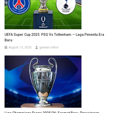
UEFA Super Cup 2025: PSG Vs Tottenham — Laga Penentu Era
Baru
August 13, 2025
gaskan editor