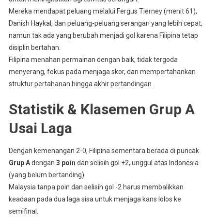
Mereka mendapat peluang melalui Fergus Tierney (menit 61),
Danish Haykal, dan peluang-peluang serangan yang lebih cepat,
namun tak ada yang berubah menjadi gol karena Filipina tetap
disiplin bertahan
.
Filipina menahan permainan dengan baik, tidak tergoda
menyerang, fokus pada menjaga skor, dan mempertahankan
struktur pertahanan hingga akhir pertandingan
.
Statistik & Klasemen Grup A
Usai Laga
Dengan kemenangan 2-0, Filipina sementara berada di puncak
Grup A
dengan
3 poin
dan selisih gol +2, unggul atas Indonesia
(yang belum bertanding)
.
Malaysia tanpa poin dan selisih gol -2 harus membalikkan
keadaan pada dua laga sisa untuk menjaga kans lolos ke
semifinal
.