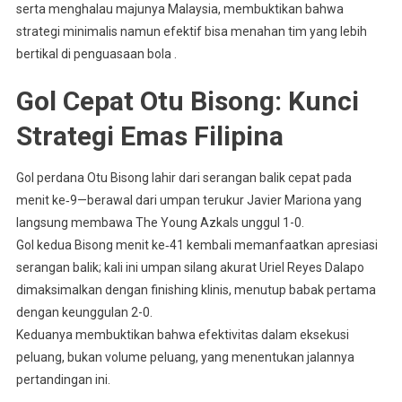
serta menghalau majunya Malaysia, membuktikan bahwa
strategi minimalis namun efektif bisa menahan tim yang lebih
bertikal di penguasaan bola
.
Gol Cepat Otu Bisong: Kunci
Strategi Emas Filipina
Gol perdana Otu Bisong lahir dari serangan balik cepat pada
menit ke‑9—berawal dari umpan terukur Javier Mariona yang
langsung membawa The Young Azkals unggul 1-0
.
Gol kedua Bisong menit ke‑41 kembali memanfaatkan apresiasi
serangan balik; kali ini umpan silang akurat Uriel Reyes Dalapo
dimaksimalkan dengan finishing klinis, menutup babak pertama
dengan keunggulan 2-0
.
Keduanya membuktikan bahwa efektivitas dalam eksekusi
peluang, bukan volume peluang, yang menentukan jalannya
pertandingan ini.