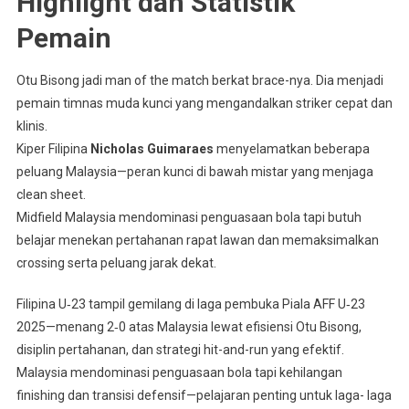
Highlight dan Statistik
Pemain
Otu Bisong jadi man of the match berkat brace-nya. Dia menjadi
pemain timnas muda kunci yang mengandalkan striker cepat dan
klinis
.
Kiper Filipina
Nicholas Guimaraes
menyelamatkan beberapa
peluang Malaysia—peran kunci di bawah mistar yang menjaga
clean sheet
.
Midfield Malaysia mendominasi penguasaan bola tapi butuh
belajar menekan pertahanan rapat lawan dan memaksimalkan
crossing serta peluang jarak dekat.
Filipina U‑23 tampil gemilang di laga pembuka Piala AFF U‑23
2025—menang 2‑0 atas Malaysia lewat efisiensi Otu Bisong,
disiplin pertahanan, dan strategi hit-and-run yang efektif.
Malaysia mendominasi penguasaan bola tapi kehilangan
finishing dan transisi defensif—pelajaran penting untuk laga- laga