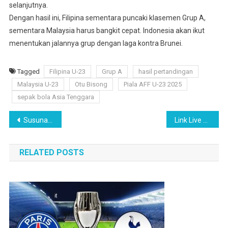
selanjutnya.
Dengan hasil ini, Filipina sementara puncaki klasemen Grup A,
sementara Malaysia harus bangkit cepat. Indonesia akan ikut
menentukan jalannya grup dengan laga kontra Brunei.
Tagged
Filipina U-23
Grup A
hasil pertandingan
Malaysia U-23
Otu Bisong
Piala AFF U-23 2025
sepak bola Asia Tenggara
Post
Susunan Pemain Timnas U-23 Indonesia vs Brunei Darussalam: Ini Starter Debut Pilihan Gerald Vanenburg
Link Live Streaming Timnas Indonesia vs Brunei di Piala AFF U-23 2025, Nonton Langsung di Vidio
navigation
RELATED POSTS