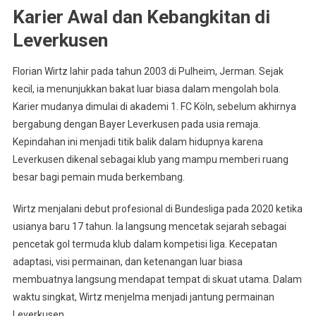
Karier Awal dan Kebangkitan di
Leverkusen
Florian Wirtz lahir pada tahun 2003 di Pulheim, Jerman. Sejak
kecil, ia menunjukkan bakat luar biasa dalam mengolah bola.
Karier mudanya dimulai di akademi 1. FC Köln, sebelum akhirnya
bergabung dengan Bayer Leverkusen pada usia remaja.
Kepindahan ini menjadi titik balik dalam hidupnya karena
Leverkusen dikenal sebagai klub yang mampu memberi ruang
besar bagi pemain muda berkembang.
Wirtz menjalani debut profesional di Bundesliga pada 2020 ketika
usianya baru 17 tahun. Ia langsung mencetak sejarah sebagai
pencetak gol termuda klub dalam kompetisi liga. Kecepatan
adaptasi, visi permainan, dan ketenangan luar biasa
membuatnya langsung mendapat tempat di skuat utama. Dalam
waktu singkat, Wirtz menjelma menjadi jantung permainan
Leverkusen.