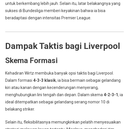
untuk berkembang lebih jauh. Selain itu, latar belakangnya yang
sukses di Bundesliga memberi keyakinan bahwa ia bisa
beradaptasi dengan intensitas Premier League.
Dampak Taktis bagi Liverpool
Skema Formasi
Kehadiran Wirtz membuka banyak opsi taktis bagi Liverpool.
Dalam formasi
4-3-3 klasik
, ia bisa bermain sebagai gelandang
kiri atau kanan dengan kecenderungan menyerang,
menghubungkan lini tengah dan depan. Dalam skema
4-2-3-1
, ia
ideal ditempatkan sebagai gelandang serang nomor 10 di
belakang striker.
Selain itu, fleksibilitasnya memungkinkan pelatih menyesuaikan