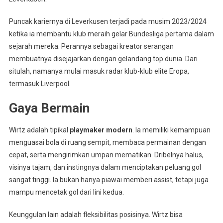
Puncak kariernya di Leverkusen terjadi pada musim 2023/2024
ketika ia membantu klub meraih gelar Bundesliga pertama dalam
sejarah mereka. Perannya sebagai kreator serangan
membuatnya disejajarkan dengan gelandang top dunia. Dari
situlah, namanya mulai masuk radar klub-klub elite Eropa,
termasuk Liverpool.
Gaya Bermain
Wirtz adalah tipikal
playmaker modern
. Ia memiliki kemampuan
menguasai bola di ruang sempit, membaca permainan dengan
cepat, serta mengirimkan umpan mematikan. Dribelnya halus,
visinya tajam, dan instingnya dalam menciptakan peluang gol
sangat tinggi. Ia bukan hanya piawai memberi assist, tetapi juga
mampu mencetak gol dari lini kedua.
Keunggulan lain adalah fleksibilitas posisinya. Wirtz bisa