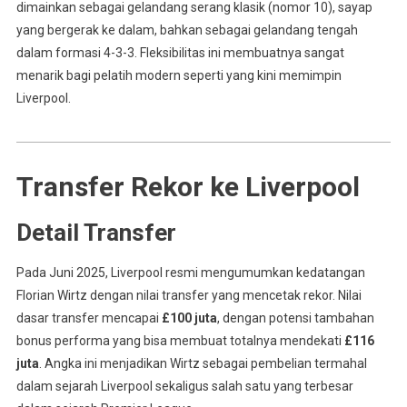
dimainkan sebagai gelandang serang klasik (nomor 10), sayap
yang bergerak ke dalam, bahkan sebagai gelandang tengah
dalam formasi 4-3-3. Fleksibilitas ini membuatnya sangat
menarik bagi pelatih modern seperti yang kini memimpin
Liverpool.
Transfer Rekor ke Liverpool
Detail Transfer
Pada Juni 2025, Liverpool resmi mengumumkan kedatangan
Florian Wirtz dengan nilai transfer yang mencetak rekor. Nilai
dasar transfer mencapai
£100 juta
, dengan potensi tambahan
bonus performa yang bisa membuat totalnya mendekati
£116
juta
. Angka ini menjadikan Wirtz sebagai pembelian termahal
dalam sejarah Liverpool sekaligus salah satu yang terbesar