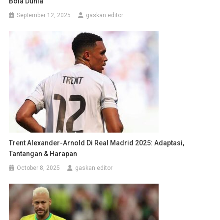
Bola Dunia
September 12, 2025
gaskan editor
Trent Alexander-Arnold Di Real Madrid 2025: Adaptasi,
Tantangan & Harapan
October 8, 2025
gaskan editor