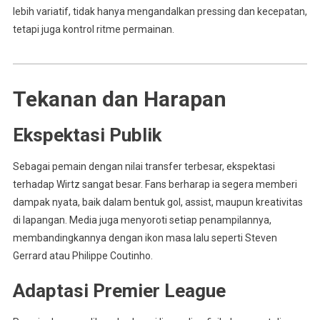
lebih variatif, tidak hanya mengandalkan pressing dan kecepatan,
tetapi juga kontrol ritme permainan.
Tekanan dan Harapan
Ekspektasi Publik
Sebagai pemain dengan nilai transfer terbesar, ekspektasi
terhadap Wirtz sangat besar. Fans berharap ia segera memberi
dampak nyata, baik dalam bentuk gol, assist, maupun kreativitas
di lapangan. Media juga menyoroti setiap penampilannya,
membandingkannya dengan ikon masa lalu seperti Steven
Gerrard atau Philippe Coutinho.
Adaptasi Premier League