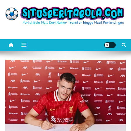
Skip
to
content
SitusBeritaBola.com
Portal Bola No.1 Dari Rumor Transfer hingga Hasil Pertandingan