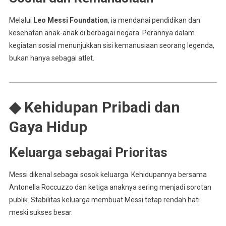
Melalui
Leo Messi Foundation
, ia mendanai pendidikan dan
kesehatan anak-anak di berbagai negara. Perannya dalam
kegiatan sosial menunjukkan sisi kemanusiaan seorang legenda,
bukan hanya sebagai atlet.
◆ Kehidupan Pribadi dan
Gaya Hidup
Keluarga sebagai Prioritas
Messi dikenal sebagai sosok keluarga. Kehidupannya bersama
Antonella Roccuzzo dan ketiga anaknya sering menjadi sorotan
publik. Stabilitas keluarga membuat Messi tetap rendah hati
meski sukses besar.