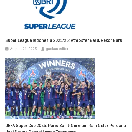
Super League Indonesia 2025/26: Atmosfer Baru, Rekor Baru
August 21, 2025
gaskan editor
UEFA Super Cup 2025: Paris Saint-Germain Raih Gelar Perdana
Usai Drama Penalti Lawan Tottenham