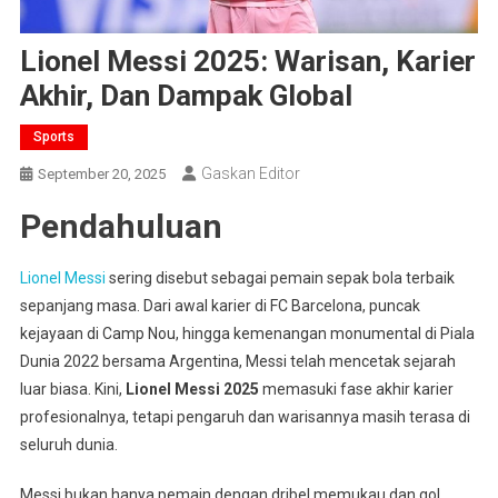
Lionel Messi 2025: Warisan, Karier
Akhir, Dan Dampak Global
Sports
Gaskan Editor
September 20, 2025
Pendahuluan
Lionel Messi
sering disebut sebagai pemain sepak bola terbaik
sepanjang masa. Dari awal karier di FC Barcelona, puncak
kejayaan di Camp Nou, hingga kemenangan monumental di Piala
Dunia 2022 bersama Argentina, Messi telah mencetak sejarah
luar biasa. Kini,
Lionel Messi 2025
memasuki fase akhir karier
profesionalnya, tetapi pengaruh dan warisannya masih terasa di
seluruh dunia.
Messi bukan hanya pemain dengan dribel memukau dan gol