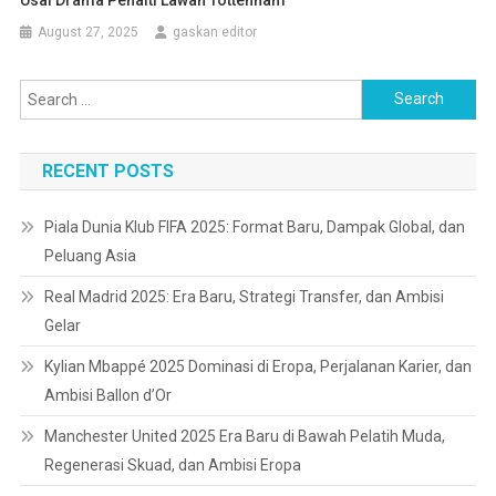
August 27, 2025
gaskan editor
Search
for:
RECENT POSTS
Piala Dunia Klub FIFA 2025: Format Baru, Dampak Global, dan
Peluang Asia
Real Madrid 2025: Era Baru, Strategi Transfer, dan Ambisi
Gelar
Kylian Mbappé 2025 Dominasi di Eropa, Perjalanan Karier, dan
Ambisi Ballon d’Or
Manchester United 2025 Era Baru di Bawah Pelatih Muda,
Regenerasi Skuad, dan Ambisi Eropa