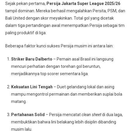
Sejak pekan pertama,
Persija Jakarta Super League 2025/26
tampil dominan. Mereka berhasil mengalahkan Persita, PSM, dan
Bali United dengan skor meyakinkan. Total gol yang dicetak
dalam tiga pertandingan awal menempatkan Persija sebagai tim
paling produktif di liga.
Beberapa faktor kunci sukses Persija musim ini antara lain:
Striker Baru Dalberto
– Pemain asal Brasil ini langsung
mencuri perhatian dengan torehan gol beruntun,
menjadikannya top scorer sementara liga.
Kekuatan Lini Tengah
– Duet gelandang lokal dan asing
mampu mengontrol permainan dan memberikan suplai bola
matang.
Pertahanan Solid
– Persija mencatat
clean sheet
di dua laga,
membuktikan bahwa lini belakang lebih disiplin dibanding
musim lalu.