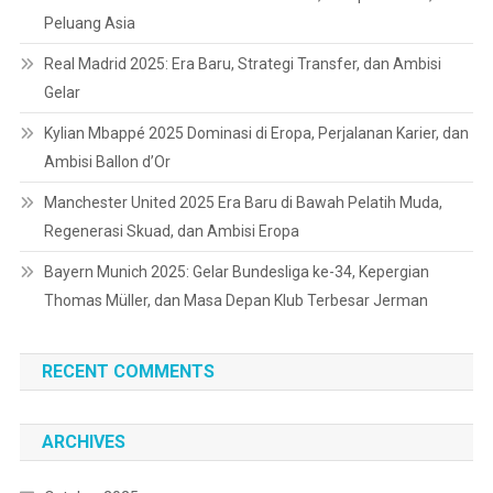
Peluang Asia
Real Madrid 2025: Era Baru, Strategi Transfer, dan Ambisi
Gelar
Kylian Mbappé 2025 Dominasi di Eropa, Perjalanan Karier, dan
Ambisi Ballon d’Or
Manchester United 2025 Era Baru di Bawah Pelatih Muda,
Regenerasi Skuad, dan Ambisi Eropa
Bayern Munich 2025: Gelar Bundesliga ke-34, Kepergian
Thomas Müller, dan Masa Depan Klub Terbesar Jerman
RECENT COMMENTS
ARCHIVES