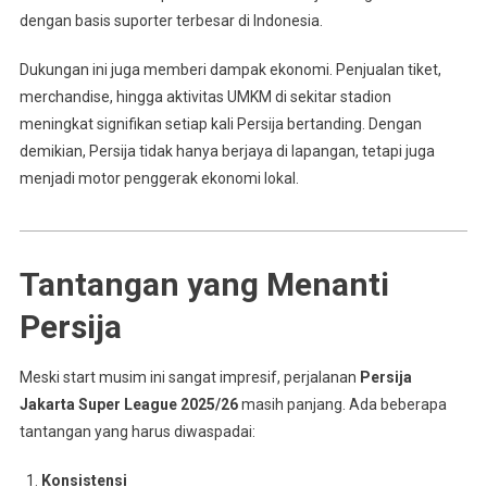
dengan basis suporter terbesar di Indonesia.
Dukungan ini juga memberi dampak ekonomi. Penjualan tiket,
merchandise, hingga aktivitas UMKM di sekitar stadion
meningkat signifikan setiap kali Persija bertanding. Dengan
demikian, Persija tidak hanya berjaya di lapangan, tetapi juga
menjadi motor penggerak ekonomi lokal.
Tantangan yang Menanti
Persija
Meski start musim ini sangat impresif, perjalanan
Persija
Jakarta Super League 2025/26
masih panjang. Ada beberapa
tantangan yang harus diwaspadai:
Konsistensi