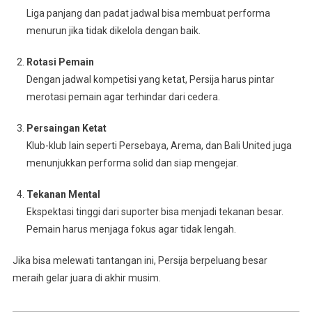
Liga panjang dan padat jadwal bisa membuat performa
menurun jika tidak dikelola dengan baik.
Rotasi Pemain
Dengan jadwal kompetisi yang ketat, Persija harus pintar
merotasi pemain agar terhindar dari cedera.
Persaingan Ketat
Klub-klub lain seperti Persebaya, Arema, dan Bali United juga
menunjukkan performa solid dan siap mengejar.
Tekanan Mental
Ekspektasi tinggi dari suporter bisa menjadi tekanan besar.
Pemain harus menjaga fokus agar tidak lengah.
Jika bisa melewati tantangan ini, Persija berpeluang besar
meraih gelar juara di akhir musim.