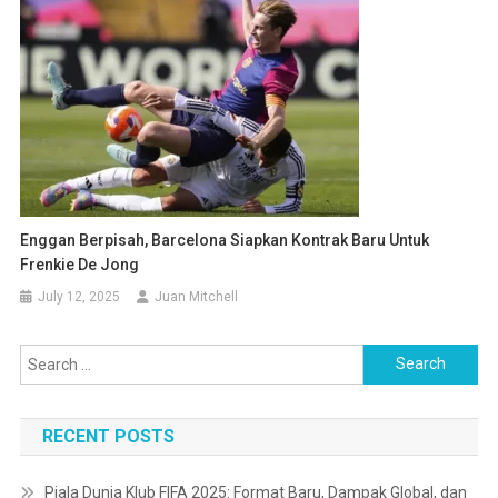
Enggan Berpisah, Barcelona Siapkan Kontrak Baru Untuk
Frenkie De Jong
July 12, 2025
Juan Mitchell
Search
for:
RECENT POSTS
Piala Dunia Klub FIFA 2025: Format Baru, Dampak Global, dan