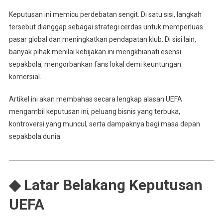
Keputusan ini memicu perdebatan sengit. Di satu sisi, langkah
tersebut dianggap sebagai strategi cerdas untuk memperluas
pasar global dan meningkatkan pendapatan klub. Di sisi lain,
banyak pihak menilai kebijakan ini mengkhianati esensi
sepakbola, mengorbankan fans lokal demi keuntungan
komersial.
Artikel ini akan membahas secara lengkap alasan UEFA
mengambil keputusan ini, peluang bisnis yang terbuka,
kontroversi yang muncul, serta dampaknya bagi masa depan
sepakbola dunia.
◆ Latar Belakang Keputusan
UEFA