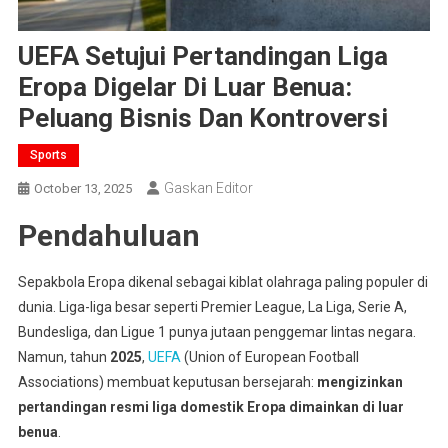
UEFA Setujui Pertandingan Liga
Eropa Digelar Di Luar Benua:
Peluang Bisnis Dan Kontroversi
Sports
Gaskan Editor
October 13, 2025
Pendahuluan
Sepakbola Eropa dikenal sebagai kiblat olahraga paling populer di
dunia. Liga-liga besar seperti Premier League, La Liga, Serie A,
Bundesliga, dan Ligue 1 punya jutaan penggemar lintas negara.
Namun, tahun
2025
,
UEFA
(Union of European Football
Associations) membuat keputusan bersejarah:
mengizinkan
pertandingan resmi liga domestik Eropa dimainkan di luar
benua
.