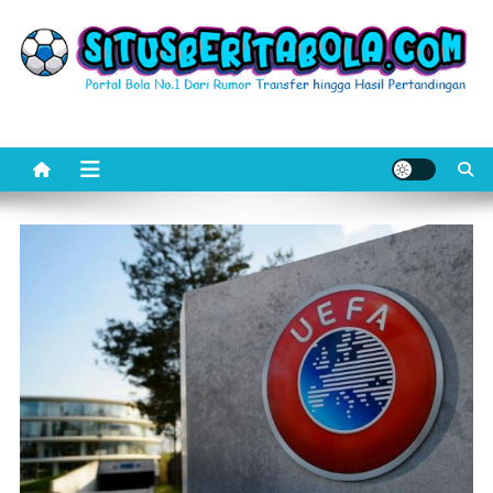
Skip
to
content
SitusBeritaBola.com
Portal Bola No.1 Dari Rumor Transfer hingga Hasil Pertandingan