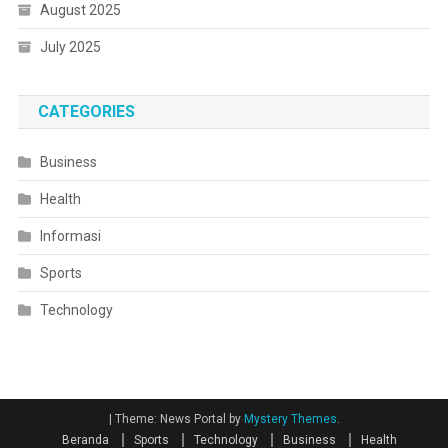
August 2025
July 2025
CATEGORIES
Business
Health
Informasi
Sports
Technology
|
Theme: News Portal by
Mystery Themes
.
Beranda
Sports
Technology
Business
Health