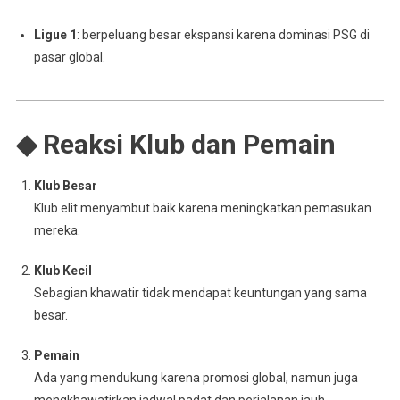
Ligue 1
: berpeluang besar ekspansi karena dominasi PSG di
pasar global.
◆ Reaksi Klub dan Pemain
Klub Besar
Klub elit menyambut baik karena meningkatkan pemasukan
mereka.
Klub Kecil
Sebagian khawatir tidak mendapat keuntungan yang sama
besar.
Pemain
Ada yang mendukung karena promosi global, namun juga
mengkhawatirkan jadwal padat dan perjalanan jauh.